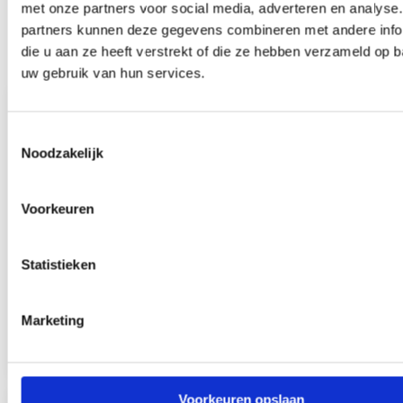
met onze partners voor social media, adverteren en analyse
Bekijk ook andere betonnen
partners kunnen deze gegevens combineren met andere info
slijtstokken
die u aan ze heeft verstrekt of die ze hebben verzameld op 
uw gebruik van hun services.
Toestemmingsselectie
Noodzakelijk
Voorkeuren
Beton Ø2 cm
Vaste lengte 11,5 cm. Voor kanaries, tropische vogels en kleine
Statistieken
parkieten.
11,5 cm lang
Marketing
Bekijk deze maat
Voorkeuren opslaan