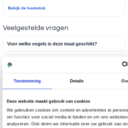
Bekijk de hoekstok
Veelgestelde vragen
Voor welke vogels is deze maat geschikt?
Welke lengte moet ik kiezen: 25 of 35 cm?
Toestemming
Details
Ov
Wat is belangrijker: de diameter of de lengte?
Is deze slijtstok geschikt voor krachtige vogels?
Deze website maakt gebruik van cookies
We gebruiken cookies om content en advertenties te persona
om functies voor social media te bieden en om ons websitev
Kan ik deze combineren met houten zitstokken?
analyseren. Ook delen we informatie over uw gebruik van on