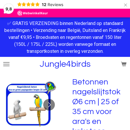
×
12
Reviews
9,8
✅ GRATIS VERZENDING binnen Nederland op standaard
bestellingen • Verzending naar België, Duitsland en Frankrijk
vanaf €9,95 • Broedvaten en regentonnen vanaf 150 liter
(150L / 175L / 225L) worden vanwege formaat en
transportkosten in overleg verzonden.
Jungle4birds
Betonnen
nagelslijtstok
Ø6 cm | 25 of
35 cm voor
ara's en