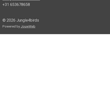
+31 653678658
© 2026 Jungle4birds
Powered by
JouwWeb