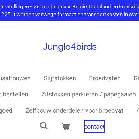
ellingen • Verzending naar België, Duitsland en Frankrijk 
/ 225L) worden vanwege formaat en transportkosten in over
Jungle4birds
isaltouwen
Slijtstokken
Broedvaten
R
 bestellen
Zitstokken parkieten / papegaaien
lgoed
Zelfbouw onderdelen voor broedvat
contact