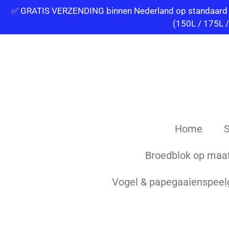
✅ GRATIS VERZENDING binnen Nederland op standaard best
Ga
(150L / 175L 
direct
naar
de
hoofdinhoud
Home
S
Broedblok op maat
Vogel & papegaaienspee