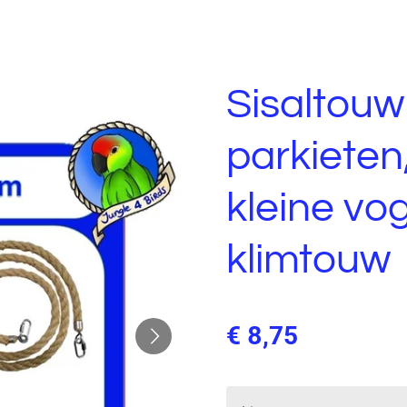
Sisaltou
parkieten
kleine vog
klimtouw
€ 8,75