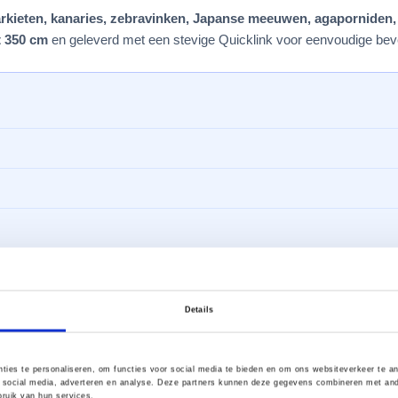
arkieten, kanaries, zebravinken, Japanse meeuwen, agaporniden
t 350 cm
en geleverd met een stevige Quicklink voor eenvoudige beve
Details
ltouw?
ties te personaliseren, om functies voor social media te bieden en om ons websiteverkeer te a
 social media, adverteren en analyse. Deze partners kunnen deze gegevens combineren met ander
t een fijne pootmaat
ruik van hun services.