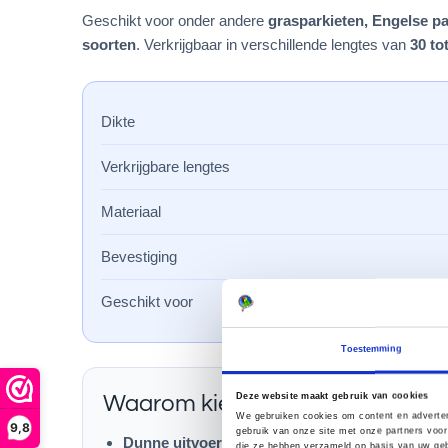
Geschikt voor onder andere
grasparkieten, Engelse p
soorten
. Verkrijgbaar in verschillende lengtes van
30 to
Dikte
Verkrijgbare lengtes
Materiaal
Bevestiging
Geschikt voor
Toestemming
Deze website maakt gebruik van cookies
Waarom kiezen voor 12 mm sisa
We gebruiken cookies om content en adverten
9,8
gebruik van onze site met onze partners voor
Dunne uitvoering
– prettig voor kleine vogels me
die ze hebben verzameld op basis van uw geb