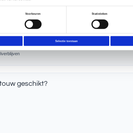
p
Voorkeuren
Statistieken
 zitroute of extra zitplaats
auteren en spelen
oor kleine kooien tot ruime volières
Selectie toestaan
te verplaatsen
lverblijven
ltouw geschikt?