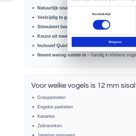
Natuurlijk sisal
– stevige structuur met goede gri
Toestemmingsselectie
Noodzakelijk
Veelzijdig te gebruiken
– als klimtouw, speeltouw,
Stimuleert beweging
– nodigt uit tot klimmen, kl
Keuze uit meerdere lengtes
– passend te maken v
Weigeren
Inclusief Quicklink
– eenvoudig te bevestigen en 
Neemt weinig ruimte in
– handig in kleinere voge
Voor welke vogels is 12 mm sisa
Grasparkieten
Engelse parkieten
Kanaries
Zebravinken
Japanse meeuwen