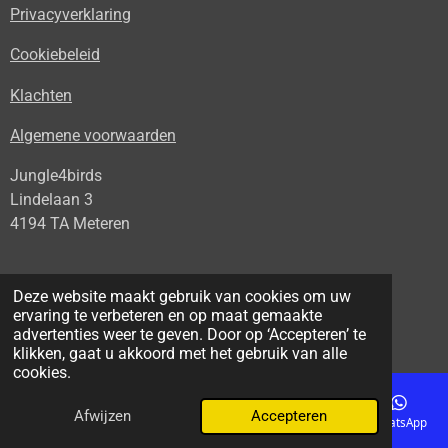
Privacyverklaring
Cookiebeleid
Klachten
Algemene voorwaarden
Jungle4birds
Lindelaan 3
4194 TA Meteren
info@broedblokken.nl
Deze website maakt gebruik van cookies om uw
+31 653678658
ervaring te verbeteren en op maat gemaakte
advertenties weer te geven. Door op ‘Accepteren’ te
klikken, gaat u akkoord met het gebruik van alle
cookies.
© 2026 Jungle4birds
Powered by
JouwWeb
Afwijzen
Accepteren
E-mailadres
Telefoonnummer
Kaart
Facebook
WhatsApp