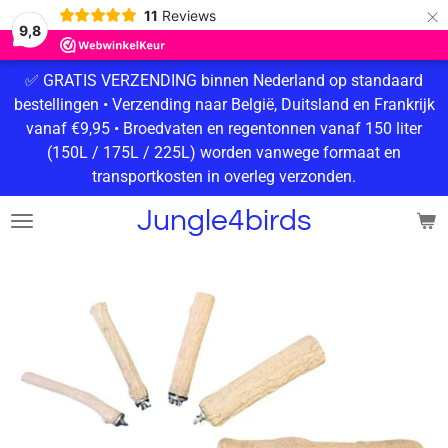
×
11
Reviews
9,8
✅ GRATIS VERZENDING binnen Nederland op standaard
bestellingen • Verzending naar België, Duitsland en Frankrijk
vanaf €9,95 • Broedvaten en regentonnen vanaf 150 liter
(150L / 175L / 225L) worden vanwege formaat en
transportkosten in overleg verzonden.
Jungle4birds