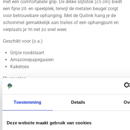
met een comfortabele grip. De dikke slijtstok (±5 cm) biedt
een fijne zit- en speelplek, terwijl de metalen beugel zorgt
voor betrouwbare ophanging. Met de Quilink hang je de
schommel gemakkelijk aan tralies of een ophangpunt en
verplaats je ‘m net zo snel weer.
Geschikt voor (o.a.)
Grijze roodstaart
Amazonepapegaaien
Kaketoes
Pluspunten
XL formaat voor grote papegaaien
Slijtstok ±5 cm dik: comfortabele zit en grip
Toestemming
Details
Ov
Metalen beugel voor extra stevige ophanging
Quilink: ophangen/verplaatsen zonder gereedschap
Voor kooi en volière
Deze website maakt gebruik van cookies
Afmetingen