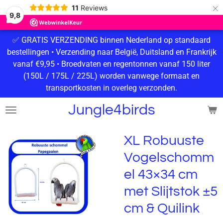
×
11
Reviews
9,8
✅ GRATIS VERZENDING binnen Nederland op standaard
bestellingen • Verzending naar België, Duitsland en Frankrijk
vanaf €9,95 • Broedvaten en regentonnen vanaf 150 liter
(150L / 175L / 225L) worden vanwege formaat en
transportkosten in overleg verzonden.
Jungle4birds
XL Robuuste
Vogelschomm
el 43×34 cm
met Slijtstok ±5
cm & Quilink