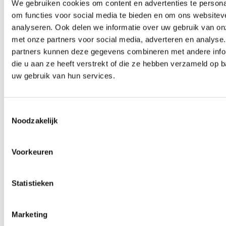
We gebruiken cookies om content en advertenties te persona
om functies voor social media te bieden en om ons websitev
Hoogte: 43 cm
analyseren. Ook delen we informatie over uw gebruik van on
Breedte: 34 cm
met onze partners voor social media, adverteren en analyse
Slijtstok: ±5 cm dik
partners kunnen deze gegevens combineren met andere info
die u aan ze heeft verstrekt of die ze hebben verzameld op 
Tip / veiligheid
uw gebruik van hun services.
Controleer regelmatig op slijtage (zeker bij sterke knagers) en
draai de Quilink goed vast. Vervang het product bij
beschadiging.
Toestemmingsselectie
Noodzakelijk
Voorkeuren
Statistieken
Marketing