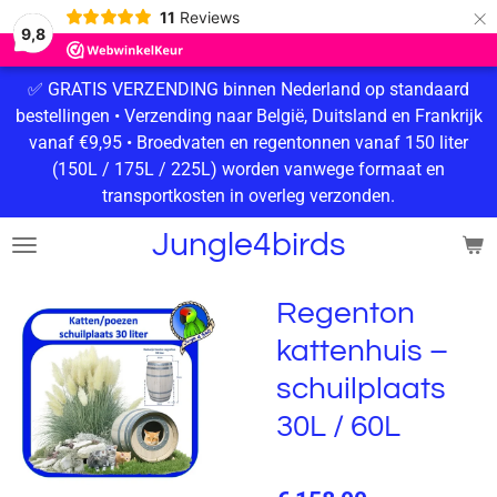
×
11
Reviews
9,8
✅ GRATIS VERZENDING binnen Nederland op standaard
bestellingen • Verzending naar België, Duitsland en Frankrijk
vanaf €9,95 • Broedvaten en regentonnen vanaf 150 liter
(150L / 175L / 225L) worden vanwege formaat en
transportkosten in overleg verzonden.
Jungle4birds
Regenton
kattenhuis –
schuilplaats
30L / 60L