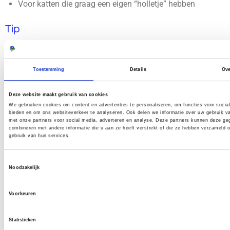
Voor katten die graag een eigen “holletje” hebben
Tip
Twijfel je tussen 30L en 60L? Dan is
60 liter
meestal de
veiligste keuze, vooral bij een grotere kat of als je wilt dat je
Toestemming
Details
Ov
kat echt ruim ligt
Deze website maakt gebruik van cookies
We gebruiken cookies om content en advertenties te personaliseren, om functies voor socia
bieden en om ons websiteverkeer te analyseren. Ook delen we informatie over uw gebruik v
met onze partners voor social media, adverteren en analyse. Deze partners kunnen deze g
← Terug naar alle broedvaten
combineren met andere informatie die u aan ze heeft verstrekt of die ze hebben verzameld 
gebruik van hun services.
Kattenhuis (30/60L)
Toestemmingsselectie
Noodzakelijk
30L
60L
110L
150L
175L
225L
Tip: wil je snel vergelijken? Klik hierboven op een litermaat.
Voorkeuren
Statistieken