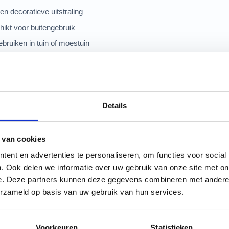
 en decoratieve uitstraling
ikt voor buitengebruik
ebruiken in tuin of moestuin
n zelfbouw broedvat
ijd een eigen uitstraling
Details
liter regenton gebruiken?
 van cookies
et opvangen en bewaren van regenwater. Door het kleinere formaat is 
ent en advertenties te personaliseren, om functies voor social
on past.
. Ook delen we informatie over uw gebruik van onze site met on
e. Deze partners kunnen deze gegevens combineren met andere i
bruikt als basis voor maatwerk of zelfbouwprojecten, bijvoorbeeld wa
erzameld op basis van uw gebruik van hun services.
ijk dan onze
broedvaten van kastanjehout
.
Voorkeuren
Statistieken