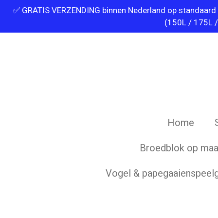
✅ GRATIS VERZENDING binnen Nederland op standaard best
Ga
(150L / 175L 
direct
naar
de
hoofdinhoud
Home
Broedblok op maat
Vogel & papegaaienspeel