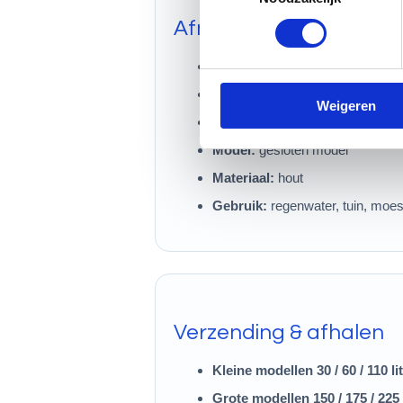
Afmetingen circa
Inhoud:
30 liter
Hoogte:
circa 57 – 59 cm
Weigeren
Diameter buik:
circa 37 – 38 c
Model:
gesloten model
Materiaal:
hout
Gebruik:
regenwater, tuin, moest
Verzending & afhalen
Kleine modellen 30 / 60 / 110 lit
Grote modellen 150 / 175 / 225 l