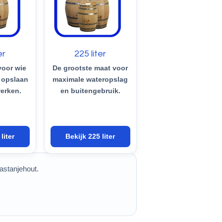
er
225 liter
voor wie
De grootste maat voor
l opslaan
maximale wateropslag
werken.
en buitengebruik.
liter
Bekijk 225 liter
astanjehout.