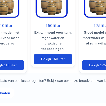
10 liter
150 liter
175 lit
r model met
Extra inhoud voor tuin,
Groot model 
l voor meer
regenwater en
meer water wi
eropslag.
praktische
of ruim wil 
toepassingen.
Bekijk 150 liter
jk 110 liter
Bekijk 175 
plaats van een losse regenton? Bekijk dan ook onze broedvaten van k
dvaten