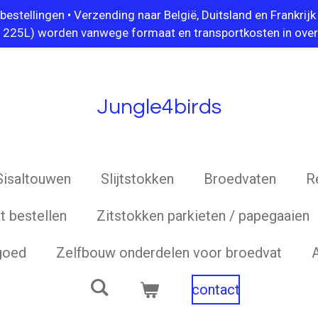
ellingen • Verzending naar België, Duitsland en Frankrijk 
/ 225L) worden vanwege formaat en transportkosten in over
Jungle4birds
Sisaltouwen
Slijtstokken
Broedvaten
R
 bestellen
Zitstokken parkieten / papegaaien
goed
Zelfbouw onderdelen voor broedvat
contact