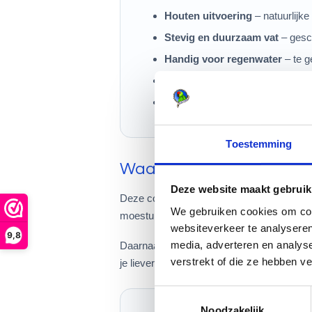
Houten uitvoering
– natuurlijke
Stevig en duurzaam vat
– gesch
Handig voor regenwater
– te g
Ook geschikt als basis
voor ee
Elke ton is uniek
– hout heeft alt
Toestemming
Waarvoor kun je deze 30 
Deze website maakt gebruik
Deze compacte regenton is geschikt voor h
We gebruiken cookies om cont
moestuin, volière of plek waar geen grote t
websiteverkeer te analyseren
9,8
media, adverteren en analys
Daarnaast wordt dit type houten vat ook ge
verstrekt of die ze hebben v
je liever een kant-en-klaar broedvat? Bek
Toestemmingsselectie
Noodzakelijk