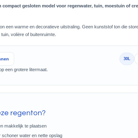
en compact gesloten model voor regenwater, tuin, moestuin of cr
ton een warme en decoratieve uitstraling. Geen kunststof ton die store
tuin, volière of buitenruimte.
onnen
30L
op een grotere litermaat.
eze regenton?
 makkelijk te plaatsen
 schoner water en nette opslag